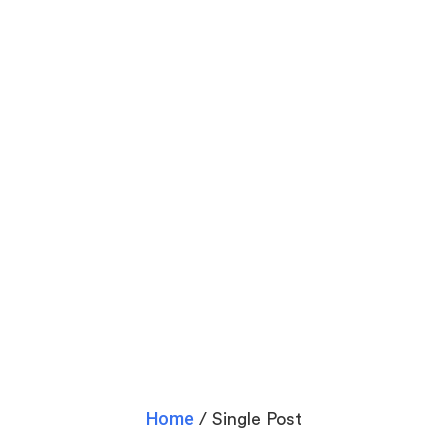
Startup your career as a
social media influencer
Home
/ Single Post