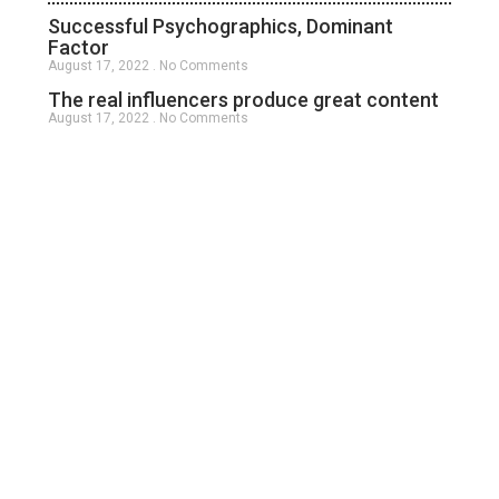
Successful Psychographics, Dominant
Factor
August 17, 2022
No Comments
The real influencers produce great content
August 17, 2022
No Comments
Startup your career as a social media
influencer
August 17, 2022
No Comments
Affiliate Marketing: Channels, Strategies &
Tips for 2022
August 17, 2022
No Comments
Influencer Engagement: Everything Yyou
Need To Know
August 17, 2022
No Comments
Exploring the Opportunity of Live Shopping
with Instagram
August 17, 2022
No Comments